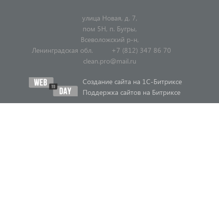
улица Новая, д. 7,
пом 5Н, п. Бугры,
Всеволожский р-н,
Ленинградская обл.
+7 (812) 347 86 70
clean.pro@mail.ru
Создание сайта на 1C-Битриксе
Поддержка сайтов на Битриксе