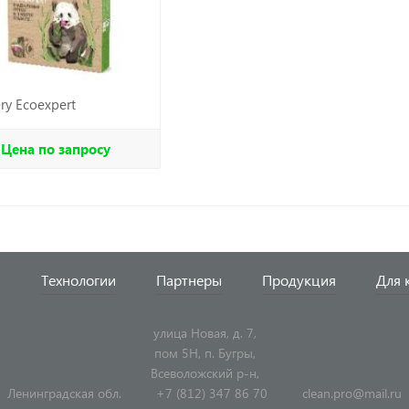
ry Ecoexpert
Цена по запросу
я
Технологии
Партнеры
Продукция
Для 
улица Новая, д. 7,
пом 5Н, п. Бугры,
Всеволожский р-н,
Ленинградская обл.
+7 (812) 347 86 70
clean.pro@mail.ru