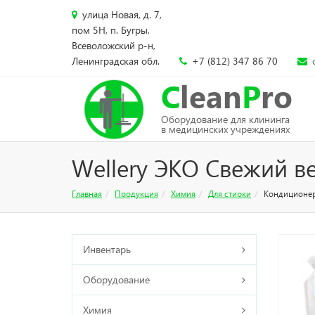
улица Новая, д. 7,
пом 5Н, п. Бугры,
Всеволожский р-н,
Ленинградская обл.
+7 (812) 347 86 70
C
lean
P
ro
Оборудование для клининга
в медицинских учреждениях
Wellery ЭКО Свежий ве
Главная
Продукция
Химия
Для стирки
Кондиционе
Инвентарь
Оборудование
Химия